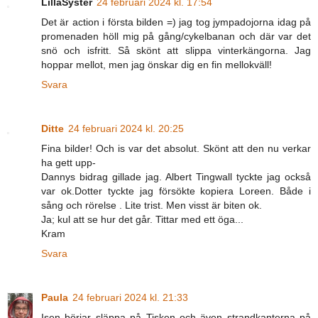
LillaSyster
24 februari 2024 kl. 17:54
Det är action i första bilden =) jag tog jympadojorna idag på
promenaden höll mig på gång/cykelbanan och där var det
snö och isfritt. Så skönt att slippa vinterkängorna. Jag
hoppar mellot, men jag önskar dig en fin mellokväll!
Svara
Ditte
24 februari 2024 kl. 20:25
Fina bilder! Och is var det absolut. Skönt att den nu verkar
ha gett upp-
Dannys bidrag gillade jag. Albert Tingwall tyckte jag också
var ok.Dotter tyckte jag försökte kopiera Loreen. Både i
sång och rörelse . Lite trist. Men visst är biten ok.
Ja; kul att se hur det går. Tittar med ett öga...
Kram
Svara
Paula
24 februari 2024 kl. 21:33
Isen börjar släppa på Tisken och även strandkanterna på