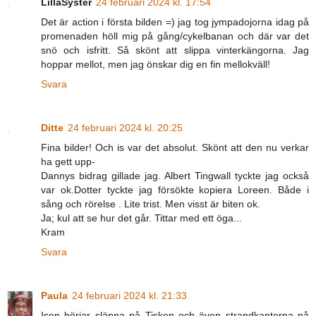
LillaSyster
24 februari 2024 kl. 17:54
Det är action i första bilden =) jag tog jympadojorna idag på
promenaden höll mig på gång/cykelbanan och där var det
snö och isfritt. Så skönt att slippa vinterkängorna. Jag
hoppar mellot, men jag önskar dig en fin mellokväll!
Svara
Ditte
24 februari 2024 kl. 20:25
Fina bilder! Och is var det absolut. Skönt att den nu verkar
ha gett upp-
Dannys bidrag gillade jag. Albert Tingwall tyckte jag också
var ok.Dotter tyckte jag försökte kopiera Loreen. Både i
sång och rörelse . Lite trist. Men visst är biten ok.
Ja; kul att se hur det går. Tittar med ett öga...
Kram
Svara
Paula
24 februari 2024 kl. 21:33
Isen börjar släppa på Tisken och även strandkanterna på